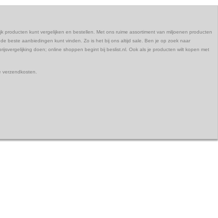
elijk producten kunt vergelijken en bestellen. Met ons ruime assortiment van miljoenen producten
 de beste aanbiedingen kunt vinden. Zo is het bij ons altijd sale. Ben je op zoek naar
ijsvergelijking doen; online shoppen begint bij beslist.nl. Ook als je producten wilt kopen met
de verzendkosten.