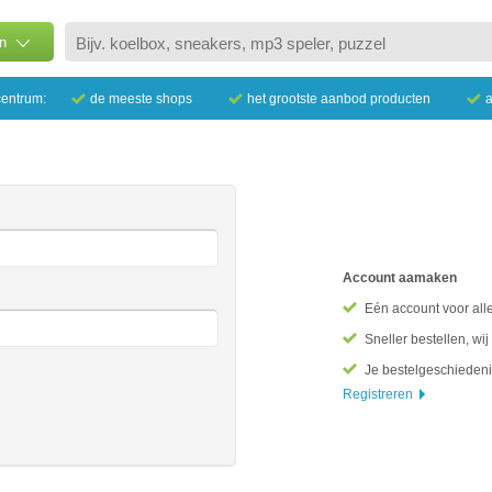
n
centrum:
de meeste shops
het grootste aanbod producten
a
Account aamaken
Eén account voor all
Sneller bestellen, wi
Je bestelgeschiedeni
Registreren