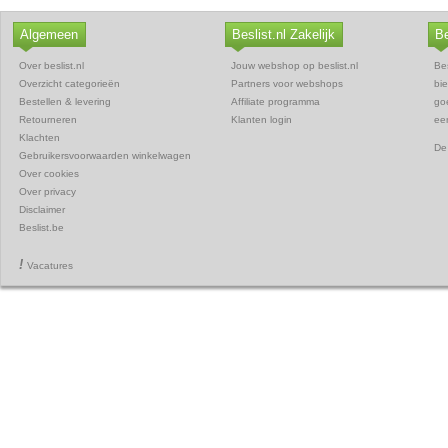
Algemeen
Beslist.nl Zakelijk
Be
Over beslist.nl
Jouw webshop op beslist.nl
Bes
Overzicht categorieën
Partners voor webshops
bie
Bestellen & levering
Affiliate programma
goe
Retourneren
Klanten login
een
Klachten
De
Gebruikersvoorwaarden winkelwagen
Over cookies
Over privacy
Disclaimer
Beslist.be
!
Vacatures