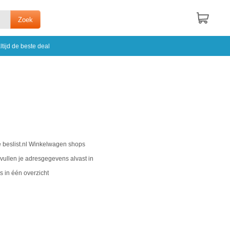
ltijd de beste deal
e beslist.nl Winkelwagen shops
j vullen je adresgegevens alvast in
s in één overzicht