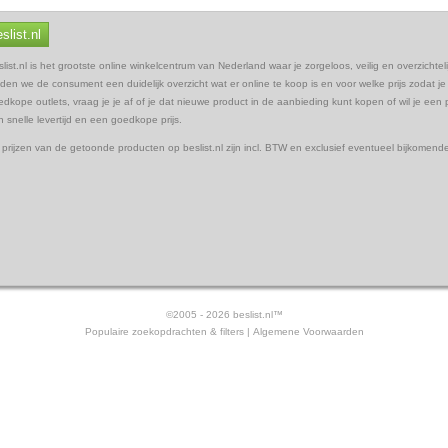
slist.nl
list.nl is het grootste online winkelcentrum van Nederland waar je zorgeloos, veilig en overzicht
den we de consument een duidelijk overzicht wat er online te koop is en voor welke prijs zodat je
dkope outlets, vraag je je af of je dat nieuwe product in de aanbieding kunt kopen of wil je een pr
 snelle levertijd en een goedkope prijs.
 prijzen van de getoonde producten op beslist.nl zijn incl. BTW en exclusief eventueel bijkomen
©
2005 - 2026 beslist.nl
™
Populaire zoekopdrachten
&
filters
|
Algemene Voorwaarden